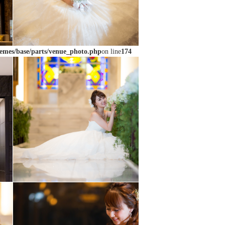
emes/base/parts/venue_photo.php
on line
174