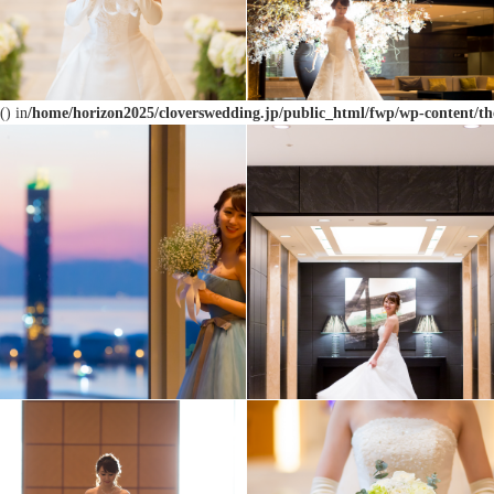
() in
/home/horizon2025/cloverswedding.jp/public_html/fwp/wp-content/th