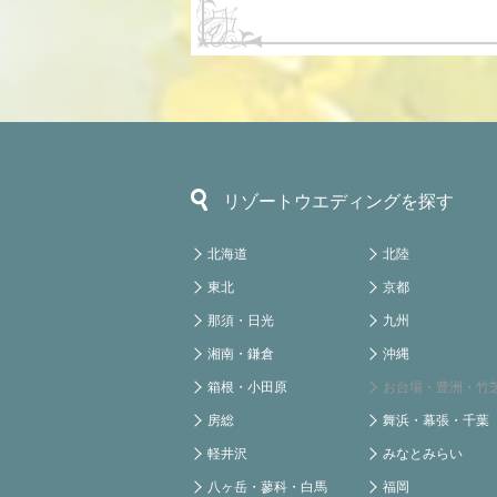
リゾートウエディングを探す
北海道
北陸
東北
京都
那須・日光
九州
湘南・鎌倉
沖縄
箱根・小田原
お台場・豊洲・竹
房総
舞浜・幕張・千葉
軽井沢
みなとみらい
八ヶ岳・蓼科・白馬
福岡