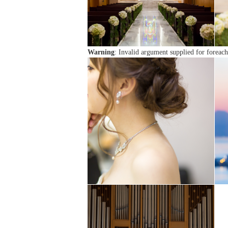
Warning
: Invalid argument supplied for foreach