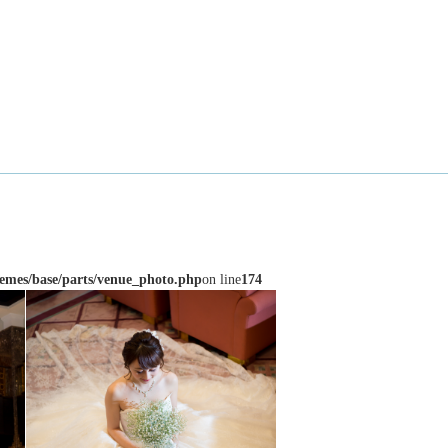
emes/base/parts/venue_photo.php
on line
174