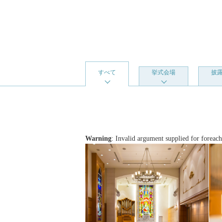
すべて
挙式会場
披
Warning
: Invalid argument supplied for foreach