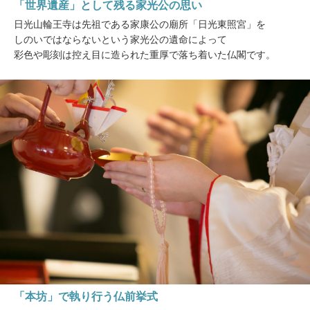
「世界遺産」として残る家光公の思い
日光山輪王寺は先祖である家康公の廟所「日光東照宮」を
しのいではならないという家光公の遺命によって
彩色や彫刻は控え目に造られた重厚で落ち着いた仏閣です。
「本坊」で執り行う仏前挙式