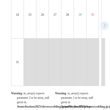
24
25
26
27
28
29
30
28
31
Warning
: in_array() expects
Warning
: in_array() expects
parameter 2 to be array, null
parameter 2 to be array, null
given in
given in
/home/horizon2025/cloverswedding.jp/public_html/fwp/wp-
/home/horizon2025/cloverswedding.jp/