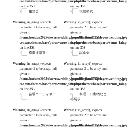
content/themes/base/parts/venue_fair.php
content/themes/base/parts/venue_fair.
on line
353
on line
353
>
相談会
>
模擬挙式
Warning
: in_array() expects
Warning
: in_array() expects
parameter 2 to be array, null
parameter 2 to be array, null
given in
given in
/home/horizon2025/cloverswedding.jp/public_html/fwp/wp-
/home/horizon2025/cloverswedding.jp/
content/themes/base/parts/venue_fair.php
content/themes/base/parts/venue_fair.
on line
353
on line
353
>
模擬披露宴
>
試食会
Warning
: in_array() expects
Warning
: in_array() expects
parameter 2 to be array, null
parameter 2 to be array, null
given in
given in
/home/horizon2025/cloverswedding.jp/public_html/fwp/wp-
/home/horizon2025/cloverswedding.jp/
content/themes/base/parts/venue_fair.php
content/themes/base/parts/venue_fair.
on line
353
on line
353
>
会場コーディネー
>
料理・引出物など
ト
の展示
Warning
: in_array() expects
Warning
: in_array() expects
parameter 2 to be array, null
parameter 2 to be array, null
given in
given in
/home/horizon2025/cloverswedding.jp/public_html/fwp/wp-
/home/horizon2025/cloverswedding.jp/