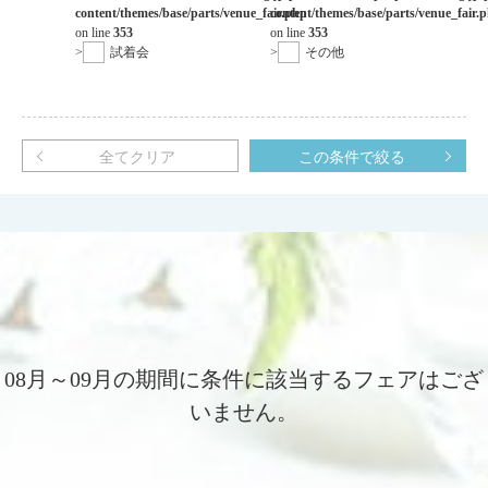
content/themes/base/parts/venue_fair.php
content/themes/base/parts/venue_fair.
on line
353
on line
353
>
試着会
>
その他
全てクリア
この条件で絞る
08月～09月の期間に条件に該当するフェアはござ
いません。