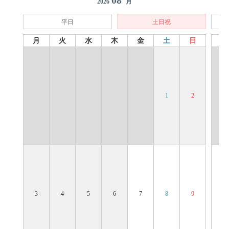
08
2026
月
平日
土日祝
月
火
水
木
金
土
日
月
1
2
3
4
5
6
7
8
9
7