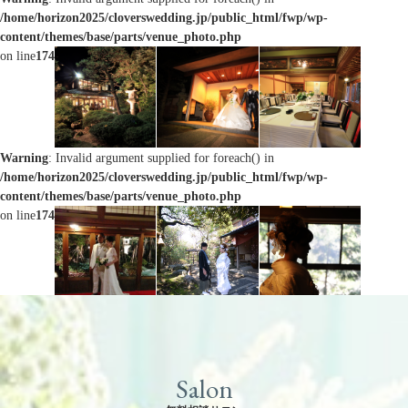
/home/horizon2025/cloverswedding.jp/public_html/fwp/wp-
content/themes/base/parts/venue_photo.php
on line
174
Warning
: Invalid argument supplied for foreach() in
/home/horizon2025/cloverswedding.jp/public_html/fwp/wp-
content/themes/base/parts/venue_photo.php
on line
174
Salon